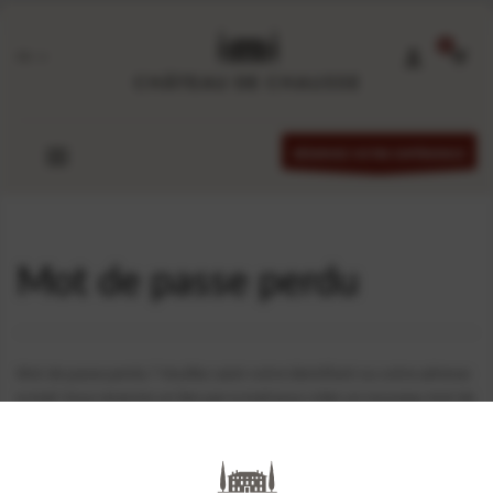
FR
RÉSERVEZ VOTRE EXPÉRIENCE
Mot de passe perdu
Mot de passe perdu ? Veuillez saisir votre identifiant ou votre adresse
e-mail. Vous recevrez un lien par e-mail pour créer un nouveau mot de
passe.
Identifiant ou email