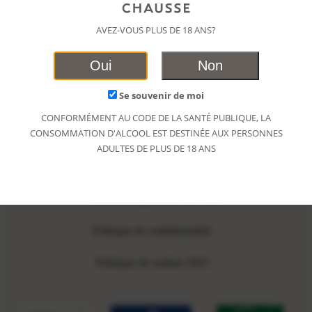
AVEZ-VOUS PLUS DE 18 ANS?
Oui
Non
Rue Frédéric Mistral | 83420 La Croix Valmer
Se souvenir de moi
CONFORMÉMENT AU CODE DE LA SANTÉ PUBLIQUE, LA
CONSOMMATION D'ALCOOL EST DESTINÉE AUX PERSONNES
INSCRIVEZ-VOUS À LA NEWSLETTER
ADULTES DE PLUS DE 18 ANS
Mentions Légales
Conditions générales de vente
Politique de confidentialité
Politique de cookies (EU)